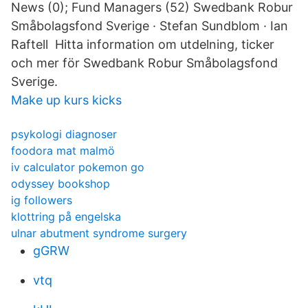
News (0); Fund Managers (52) Swedbank Robur
Småbolagsfond Sverige · Stefan Sundblom · Ian
Raftell Hitta information om utdelning, ticker
och mer för Swedbank Robur Småbolagsfond
Sverige.
Make up kurs kicks
psykologi diagnoser
foodora mat malmö
iv calculator pokemon go
odyssey bookshop
ig followers
klottring på engelska
ulnar abutment syndrome surgery
gGRW
vtq