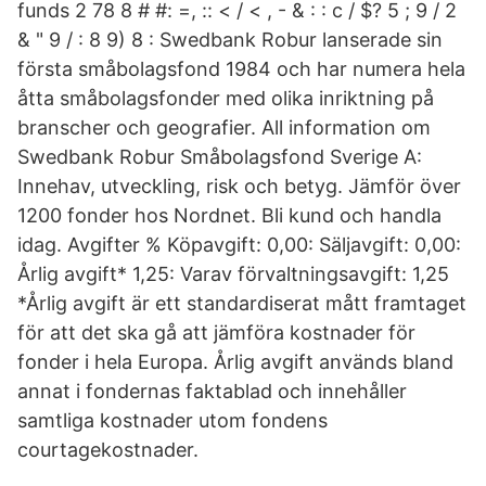
funds 2 78 8 # #: =, :: < / < , - & : : c / $? 5 ; 9 / 2
& " 9 / : 8 9) 8 : Swedbank Robur lanserade sin
första småbolagsfond 1984 och har numera hela
åtta småbolagsfonder med olika inriktning på
branscher och geografier. All information om
Swedbank Robur Småbolagsfond Sverige A:
Innehav, utveckling, risk och betyg. Jämför över
1200 fonder hos Nordnet. Bli kund och handla
idag. Avgifter % Köpavgift: 0,00: Säljavgift: 0,00:
Årlig avgift* 1,25: Varav förvaltningsavgift: 1,25
*Årlig avgift är ett standardiserat mått framtaget
för att det ska gå att jämföra kostnader för
fonder i hela Europa. Årlig avgift används bland
annat i fondernas faktablad och innehåller
samtliga kostnader utom fondens
courtagekostnader.