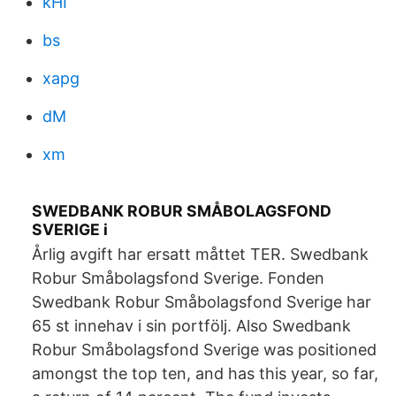
kHI
bs
xapg
dM
xm
SWEDBANK ROBUR SMÅBOLAGSFOND
SVERIGE i
Årlig avgift har ersatt måttet TER. Swedbank
Robur Småbolagsfond Sverige. Fonden
Swedbank Robur Småbolagsfond Sverige har
65 st innehav i sin portfölj. Also Swedbank
Robur Småbolagsfond Sverige was positioned
amongst the top ten, and has this year, so far,